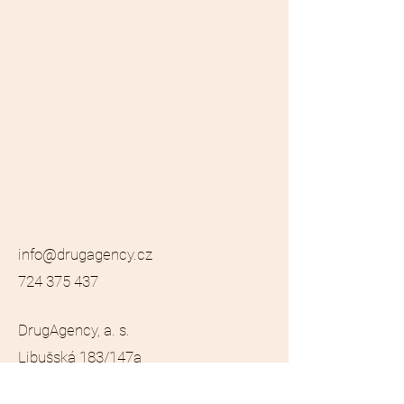
info@drugagency.cz
724 375 437
DrugAgency, a. s.
Libušská 183/147a
142 00 Praha