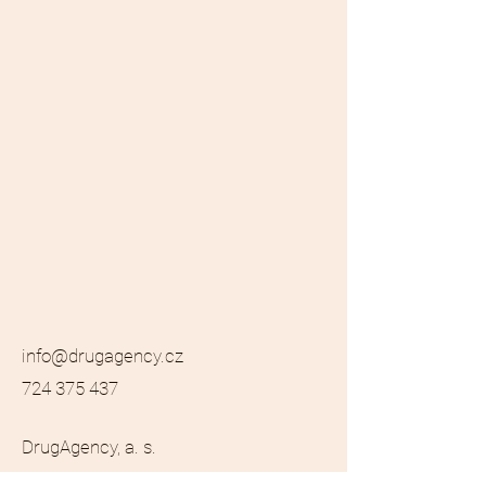
info@drugagency.cz
724 375 437
DrugAgency, a. s.
Libušská 183/147a