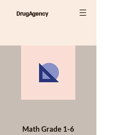
DrugAgency
Math Grade 1-6