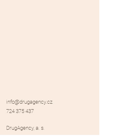
info@drugagency.cz
724 375 437
DrugAgency, a. s.
Libušská 183/147a