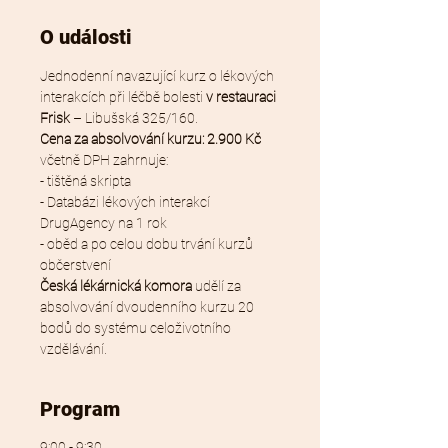
O události
Jednodenní navazující kurz o lékových 
interakcích při léčbě bolesti 
v restauraci 
Frisk
 – Libušská 325/160.
Cena za absolvování kurzu: 2.900 Kč 
včetně DPH zahrnuje:
- tištěná skripta
- Databázi lékových interakcí 
DrugAgency na 1 rok
- oběd a po celou dobu trvání kurzů 
občerstvení
Česká lékárnická komora
 udělí za 
absolvování dvoudenního kurzu 20 
bodů do systému celoživotního 
vzdělávání.
Program
9:00 - 9:30