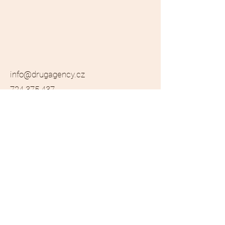
info@drugagency.cz
724 375 437
DrugAgency, a. s.
Libušská 183/147a
142 00 Praha
​IČ:
250 67 419
Jméno