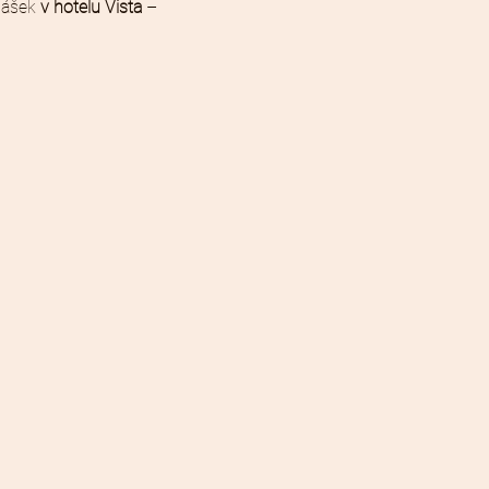
nášek 
v hotelu Vista 
– 