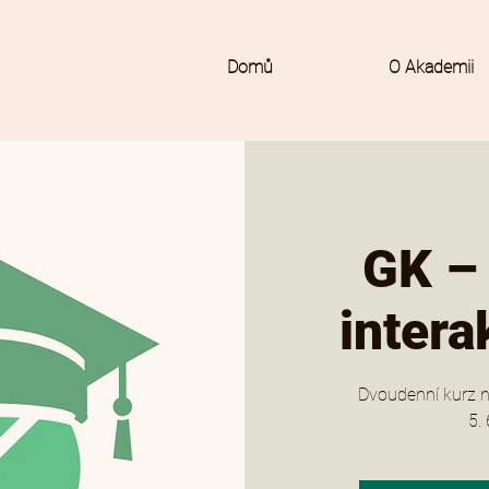
Domů
O Akademii
GK –
intera
Dvoudenní kurz n
5. 