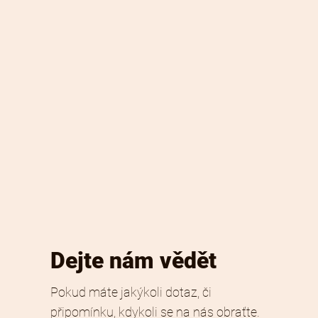
Dejte nám vědět
Pokud máte jakýkoli dotaz, či
připomínku, kdykoli se na nás obraťte.