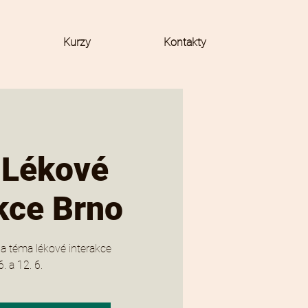
Kurzy
Kontakty
 Lékové
kce Brno
a téma lékové interakce
6. a 12. 6.