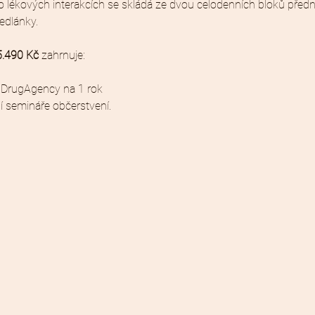
 lékových interakcích se skládá ze dvou celodenních bloků před
edlánky.
5.490 Kč 
zahrnuje:
í DrugAgency na 1 rok
í semináře občerstvení.