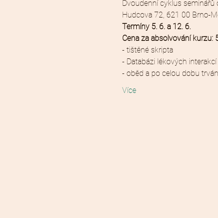
Dvoudenní cyklus seminářů o
Hudcova 72, 621 00 Brno-M
Termíny 5. 6. a 12. 6.
Cena za absolvování kurzu: 
- tištěné skripta
- Databázi lékových interakc
- oběd a po celou dobu trván
Více