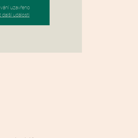
ování uzavřeno
 další události