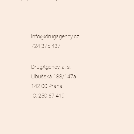
info@drugagency.cz
724 375 437
DrugAgency, a. s.
Libušská 183/147a
142 00 Praha
​IČ: 250 67 419